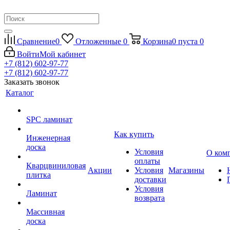
Сравнение
0
Отложенные
0
Корзина
0
пуста
0
Войти
Мой кабинет
+7 (812) 602-97-77
+7 (812) 602-97-77
Заказать звонок
Каталог
SPC ламинат
Как купить
Инженерная
доска
Условия
О ком
оплаты
Кварцвиниловая
Акции
Условия
Магазины
плитка
доставки
Условия
Ламинат
возврата
Массивная
доска