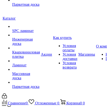
Паркетная доска
Каталог
SPC ламинат
Как купить
Инженерная
доска
Условия
О ком
оплаты
Кварцвиниловая
Акции
Условия
Магазины
плитка
доставки
Условия
Ламинат
возврата
Массивная
доска
Паркетная доска
Сравнение
0
Отложенные
0
Корзина
0
0