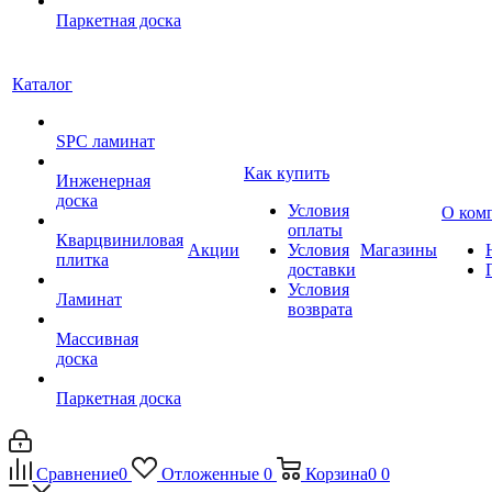
Паркетная доска
Каталог
SPC ламинат
Как купить
Инженерная
доска
Условия
О ком
оплаты
Кварцвиниловая
Акции
Условия
Магазины
плитка
доставки
Условия
Ламинат
возврата
Массивная
доска
Паркетная доска
Сравнение
0
Отложенные
0
Корзина
0
0