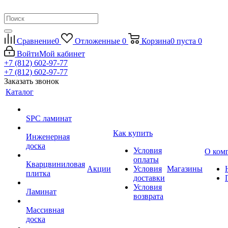
Сравнение
0
Отложенные
0
Корзина
0
пуста
0
Войти
Мой кабинет
+7 (812) 602-97-77
+7 (812) 602-97-77
Заказать звонок
Каталог
SPC ламинат
Как купить
Инженерная
доска
Условия
О ком
оплаты
Кварцвиниловая
Акции
Условия
Магазины
плитка
доставки
Условия
Ламинат
возврата
Массивная
доска