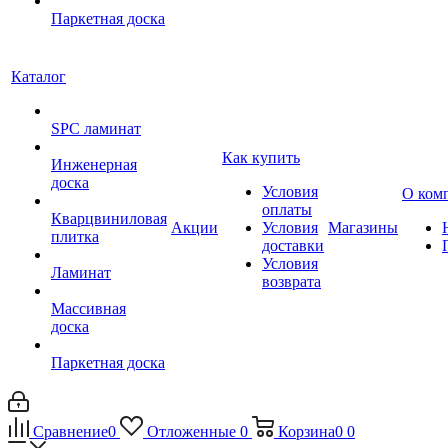
Паркетная доска
Каталог
SPC ламинат
Как купить
Инженерная
доска
Условия
О ком
оплаты
Кварцвиниловая
Акции
Условия
Магазины
плитка
доставки
Условия
Ламинат
возврата
Массивная
доска
Паркетная доска
Сравнение
0
Отложенные
0
Корзина
0
0