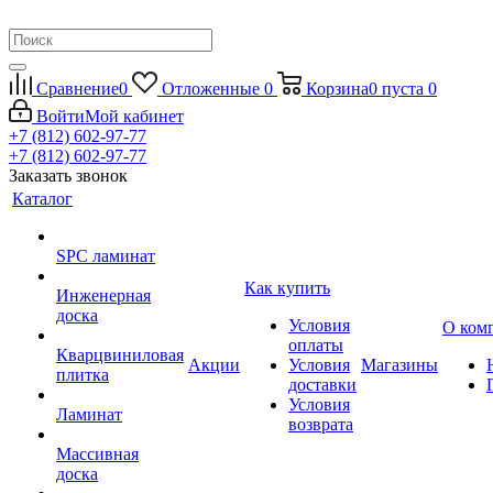
Сравнение
0
Отложенные
0
Корзина
0
пуста
0
Войти
Мой кабинет
+7 (812) 602-97-77
+7 (812) 602-97-77
Заказать звонок
Каталог
SPC ламинат
Как купить
Инженерная
доска
Условия
О ком
оплаты
Кварцвиниловая
Акции
Условия
Магазины
плитка
доставки
Условия
Ламинат
возврата
Массивная
доска