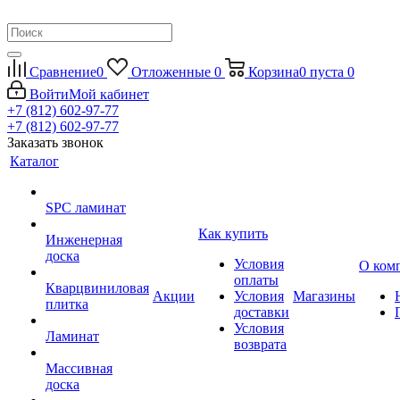
Сравнение
0
Отложенные
0
Корзина
0
пуста
0
Войти
Мой кабинет
+7 (812) 602-97-77
+7 (812) 602-97-77
Заказать звонок
Каталог
SPC ламинат
Как купить
Инженерная
доска
Условия
О ком
оплаты
Кварцвиниловая
Акции
Условия
Магазины
плитка
доставки
Условия
Ламинат
возврата
Массивная
доска