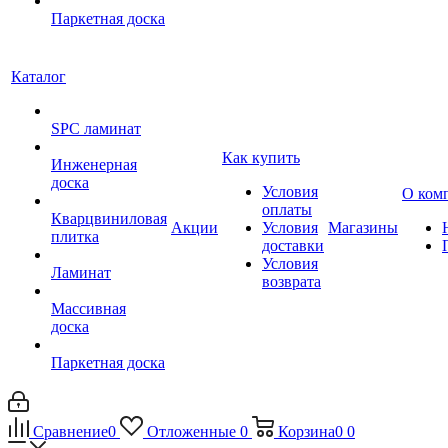
Паркетная доска
Каталог
SPC ламинат
Как купить
Инженерная
доска
Условия
О ком
оплаты
Кварцвиниловая
Акции
Условия
Магазины
плитка
доставки
Условия
Ламинат
возврата
Массивная
доска
Паркетная доска
Сравнение
0
Отложенные
0
Корзина
0
0