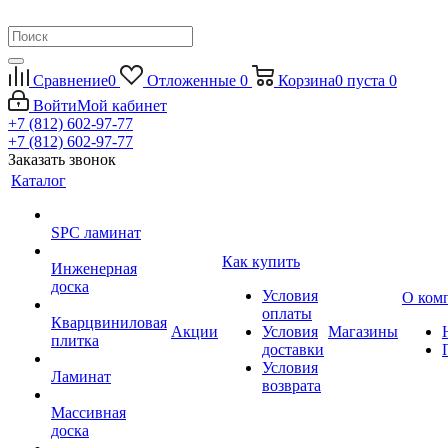
Сравнение
0
Отложенные
0
Корзина
0
пуста
0
Войти
Мой кабинет
+7 (812) 602-97-77
+7 (812) 602-97-77
Заказать звонок
Каталог
SPC ламинат
Как купить
Инженерная
доска
Условия
О ком
оплаты
Кварцвиниловая
Акции
Условия
Магазины
плитка
доставки
Условия
Ламинат
возврата
Массивная
доска