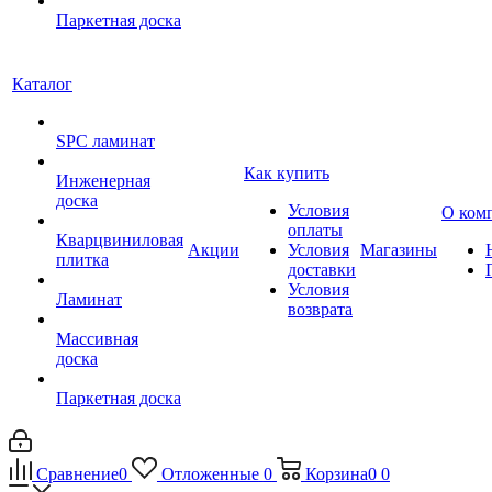
Паркетная доска
Каталог
SPC ламинат
Как купить
Инженерная
доска
Условия
О ком
оплаты
Кварцвиниловая
Акции
Условия
Магазины
плитка
доставки
Условия
Ламинат
возврата
Массивная
доска
Паркетная доска
Сравнение
0
Отложенные
0
Корзина
0
0