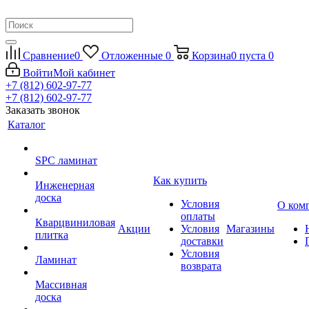
Сравнение
0
Отложенные
0
Корзина
0
пуста
0
Войти
Мой кабинет
+7 (812) 602-97-77
+7 (812) 602-97-77
Заказать звонок
Каталог
SPC ламинат
Как купить
Инженерная
доска
Условия
О ком
оплаты
Кварцвиниловая
Акции
Условия
Магазины
плитка
доставки
Условия
Ламинат
возврата
Массивная
доска