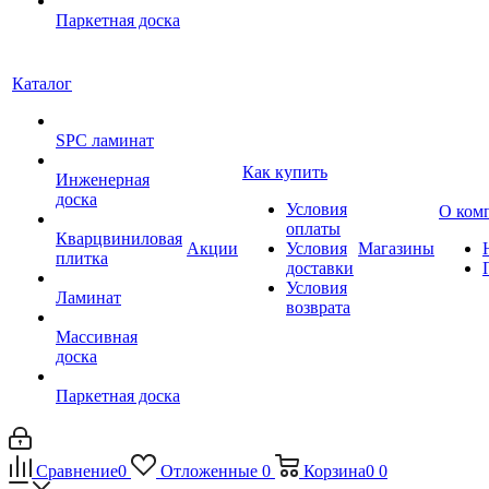
Паркетная доска
Каталог
SPC ламинат
Как купить
Инженерная
доска
Условия
О ком
оплаты
Кварцвиниловая
Акции
Условия
Магазины
плитка
доставки
Условия
Ламинат
возврата
Массивная
доска
Паркетная доска
Сравнение
0
Отложенные
0
Корзина
0
0