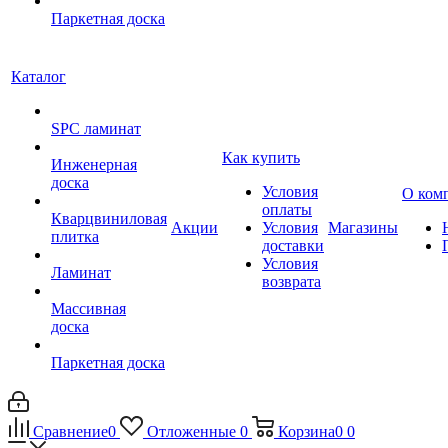
Паркетная доска
Каталог
SPC ламинат
Как купить
Инженерная
доска
Условия
О ком
оплаты
Кварцвиниловая
Акции
Условия
Магазины
плитка
доставки
Условия
Ламинат
возврата
Массивная
доска
Паркетная доска
Сравнение
0
Отложенные
0
Корзина
0
0