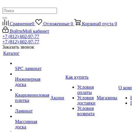
Сравнение
0
Отложенные
0
Корзина
0
пуста
0
Войти
Мой кабинет
+7 (812) 602-97-77
+7 (812) 602-97-77
Заказать звонок
Каталог
SPC ламинат
Как купить
Инженерная
доска
Условия
О ком
оплаты
Кварцвиниловая
Акции
Условия
Магазины
плитка
доставки
Условия
Ламинат
возврата
Массивная
доска