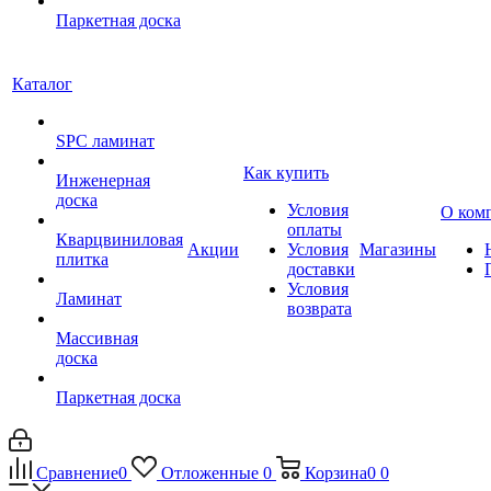
Паркетная доска
Каталог
SPC ламинат
Как купить
Инженерная
доска
Условия
О ком
оплаты
Кварцвиниловая
Акции
Условия
Магазины
плитка
доставки
Условия
Ламинат
возврата
Массивная
доска
Паркетная доска
Сравнение
0
Отложенные
0
Корзина
0
0