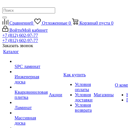
Сравнение
0
Отложенные
0
Корзина
0
пуста
0
Войти
Мой кабинет
+7 (812) 602-97-77
+7 (812) 602-97-77
Заказать звонок
Каталог
SPC ламинат
Как купить
Инженерная
доска
Условия
О ком
оплаты
Кварцвиниловая
Акции
Условия
Магазины
плитка
доставки
Условия
Ламинат
возврата
Массивная
доска