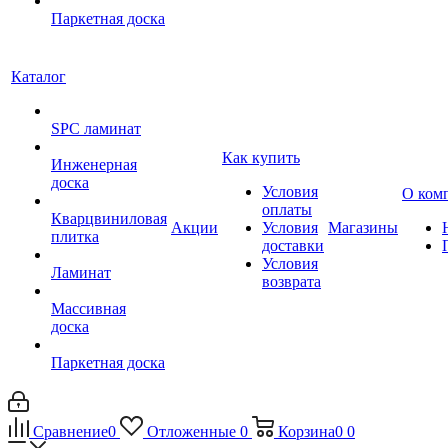
Паркетная доска
Каталог
SPC ламинат
Как купить
Инженерная
доска
Условия
О ком
оплаты
Кварцвиниловая
Акции
Условия
Магазины
плитка
доставки
Условия
Ламинат
возврата
Массивная
доска
Паркетная доска
Сравнение
0
Отложенные
0
Корзина
0
0