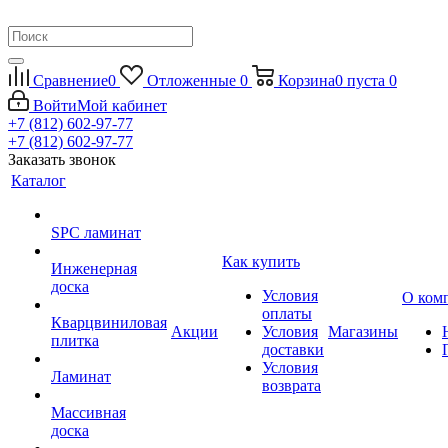
Сравнение
0
Отложенные
0
Корзина
0
пуста
0
Войти
Мой кабинет
+7 (812) 602-97-77
+7 (812) 602-97-77
Заказать звонок
Каталог
SPC ламинат
Как купить
Инженерная
доска
Условия
О ком
оплаты
Кварцвиниловая
Акции
Условия
Магазины
плитка
доставки
Условия
Ламинат
возврата
Массивная
доска