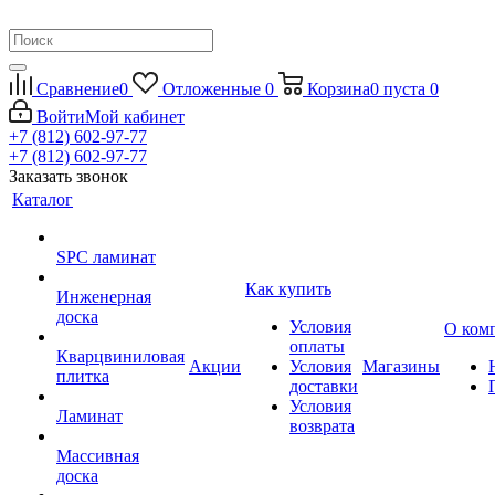
Сравнение
0
Отложенные
0
Корзина
0
пуста
0
Войти
Мой кабинет
+7 (812) 602-97-77
+7 (812) 602-97-77
Заказать звонок
Каталог
SPC ламинат
Как купить
Инженерная
доска
Условия
О ком
оплаты
Кварцвиниловая
Акции
Условия
Магазины
плитка
доставки
Условия
Ламинат
возврата
Массивная
доска