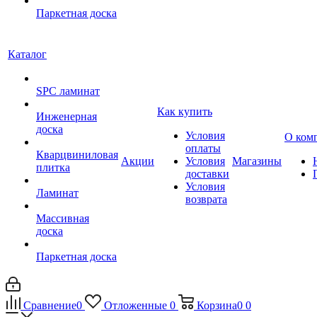
Паркетная доска
Каталог
SPC ламинат
Как купить
Инженерная
доска
Условия
О ком
оплаты
Кварцвиниловая
Акции
Условия
Магазины
плитка
доставки
Условия
Ламинат
возврата
Массивная
доска
Паркетная доска
Сравнение
0
Отложенные
0
Корзина
0
0