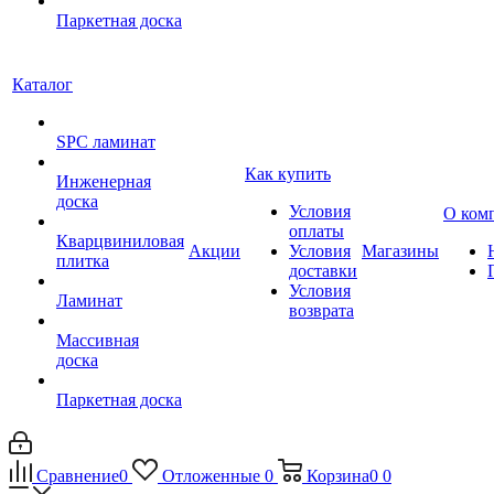
Паркетная доска
Каталог
SPC ламинат
Как купить
Инженерная
доска
Условия
О ком
оплаты
Кварцвиниловая
Акции
Условия
Магазины
плитка
доставки
Условия
Ламинат
возврата
Массивная
доска
Паркетная доска
Сравнение
0
Отложенные
0
Корзина
0
0