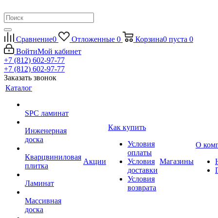
Сравнение
0
Отложенные
0
Корзина
0
пуста
0
Войти
Мой кабинет
+7 (812) 602-97-77
+7 (812) 602-97-77
Заказать звонок
Каталог
SPC ламинат
Как купить
Инженерная
доска
Условия
О ком
оплаты
Кварцвиниловая
Акции
Условия
Магазины
плитка
доставки
Условия
Ламинат
возврата
Массивная
доска