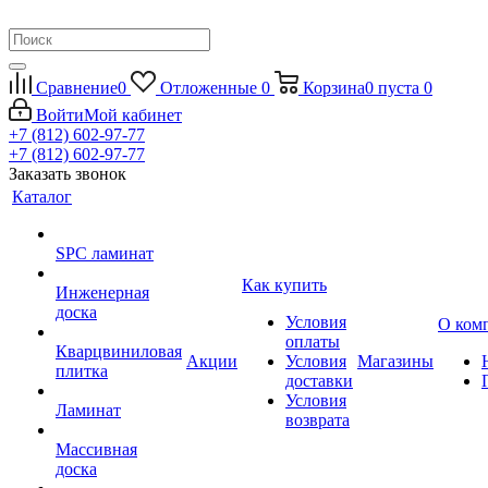
Сравнение
0
Отложенные
0
Корзина
0
пуста
0
Войти
Мой кабинет
+7 (812) 602-97-77
+7 (812) 602-97-77
Заказать звонок
Каталог
SPC ламинат
Как купить
Инженерная
доска
Условия
О ком
оплаты
Кварцвиниловая
Акции
Условия
Магазины
плитка
доставки
Условия
Ламинат
возврата
Массивная
доска