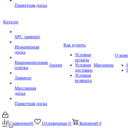
Паркетная доска
Каталог
SPC ламинат
Как купить
Инженерная
доска
Условия
О ком
оплаты
Кварцвиниловая
Акции
Условия
Магазины
плитка
доставки
Условия
Ламинат
возврата
Массивная
доска
Паркетная доска
Сравнение
0
Отложенные
0
Корзина
0
0