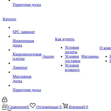
Паркетная доска
Каталог
SPC ламинат
Как купить
Инженерная
доска
Условия
О ком
оплаты
Кварцвиниловая
Акции
Условия
Магазины
плитка
доставки
Условия
Ламинат
возврата
Массивная
доска
Паркетная доска
Сравнение
0
Отложенные
0
Корзина
0
0