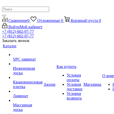
Сравнение
0
Отложенные
0
Корзина
0
пуста
0
Войти
Мой кабинет
+7 (812) 602-97-77
+7 (812) 602-97-77
Заказать звонок
Каталог
SPC ламинат
Как купить
Инженерная
доска
Условия
О ком
оплаты
Кварцвиниловая
Акции
Условия
Магазины
плитка
доставки
Условия
Ламинат
возврата
Массивная
доска