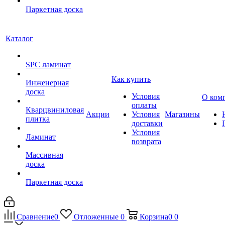
Паркетная доска
Каталог
SPC ламинат
Как купить
Инженерная
доска
Условия
О ком
оплаты
Кварцвиниловая
Акции
Условия
Магазины
плитка
доставки
Условия
Ламинат
возврата
Массивная
доска
Паркетная доска
Сравнение
0
Отложенные
0
Корзина
0
0