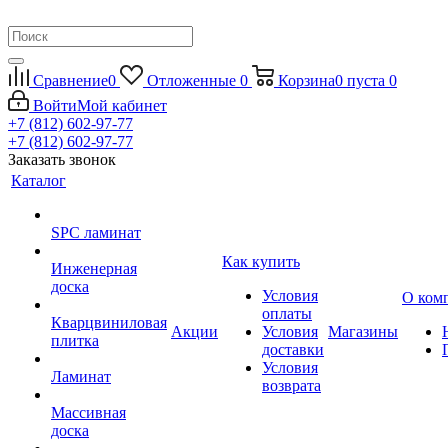
Сравнение
0
Отложенные
0
Корзина
0
пуста
0
Войти
Мой кабинет
+7 (812) 602-97-77
+7 (812) 602-97-77
Заказать звонок
Каталог
SPC ламинат
Как купить
Инженерная
доска
Условия
О ком
оплаты
Кварцвиниловая
Акции
Условия
Магазины
плитка
доставки
Условия
Ламинат
возврата
Массивная
доска