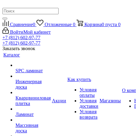
Сравнение
0
Отложенные
0
Корзина
0
пуста
0
Войти
Мой кабинет
+7 (812) 602-97-77
+7 (812) 602-97-77
Заказать звонок
Каталог
SPC ламинат
Как купить
Инженерная
доска
Условия
О ком
оплаты
Кварцвиниловая
Акции
Условия
Магазины
плитка
доставки
Условия
Ламинат
возврата
Массивная
доска