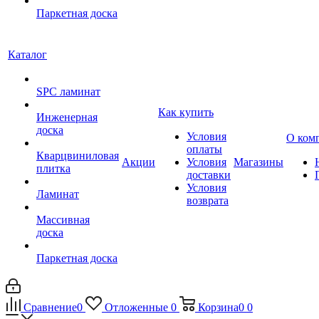
Паркетная доска
Каталог
SPC ламинат
Как купить
Инженерная
доска
Условия
О ком
оплаты
Кварцвиниловая
Акции
Условия
Магазины
плитка
доставки
Условия
Ламинат
возврата
Массивная
доска
Паркетная доска
Сравнение
0
Отложенные
0
Корзина
0
0