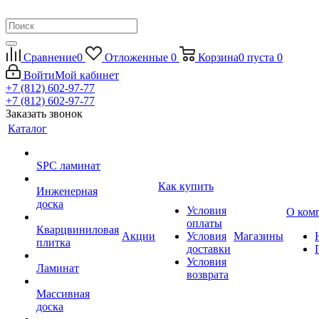
Сравнение
0
Отложенные
0
Корзина
0
пуста
0
Войти
Мой кабинет
+7 (812) 602-97-77
+7 (812) 602-97-77
Заказать звонок
Каталог
SPC ламинат
Как купить
Инженерная
доска
Условия
О ком
оплаты
Кварцвиниловая
Акции
Условия
Магазины
плитка
доставки
Условия
Ламинат
возврата
Массивная
доска