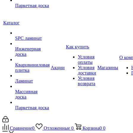
Паркетная доска
Каталог
SPC ламинат
Как купить
Инженерная
доска
Условия
О ком
оплаты
Кварцвиниловая
Акции
Условия
Магазины
плитка
доставки
Условия
Ламинат
возврата
Массивная
доска
Паркетная доска
Сравнение
0
Отложенные
0
Корзина
0
0