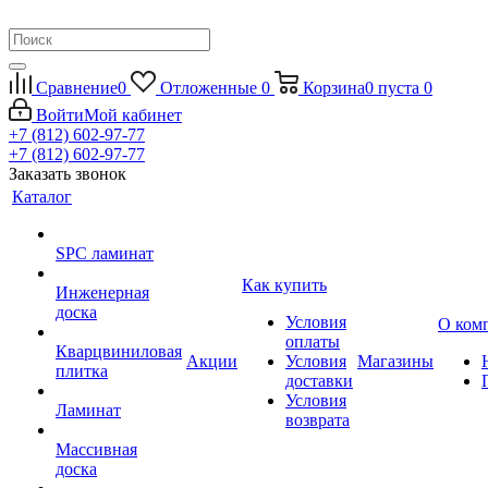
Сравнение
0
Отложенные
0
Корзина
0
пуста
0
Войти
Мой кабинет
+7 (812) 602-97-77
+7 (812) 602-97-77
Заказать звонок
Каталог
SPC ламинат
Как купить
Инженерная
доска
Условия
О ком
оплаты
Кварцвиниловая
Акции
Условия
Магазины
плитка
доставки
Условия
Ламинат
возврата
Массивная
доска