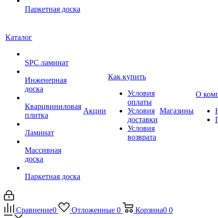
Паркетная доска
Каталог
SPC ламинат
Как купить
Инженерная
доска
Условия
О ком
оплаты
Кварцвиниловая
Акции
Условия
Магазины
плитка
доставки
Условия
Ламинат
возврата
Массивная
доска
Паркетная доска
Сравнение
0
Отложенные
0
Корзина
0
0