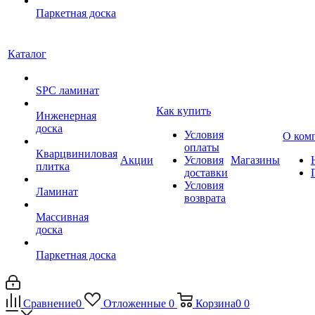
Паркетная доска
Каталог
SPC ламинат
Как купить
Инженерная
доска
Условия
О ком
оплаты
Кварцвиниловая
Акции
Условия
Магазины
плитка
доставки
Условия
Ламинат
возврата
Массивная
доска
Паркетная доска
Сравнение
0
Отложенные
0
Корзина
0
0