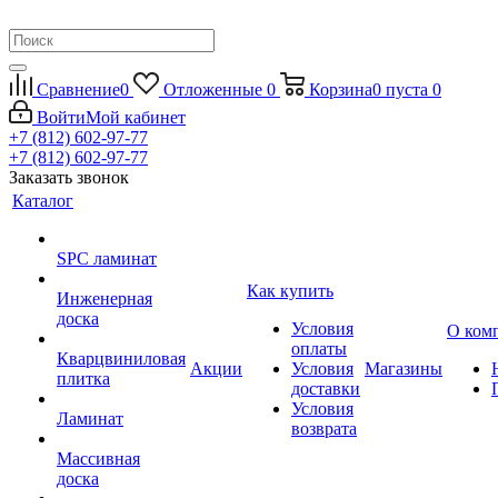
Сравнение
0
Отложенные
0
Корзина
0
пуста
0
Войти
Мой кабинет
+7 (812) 602-97-77
+7 (812) 602-97-77
Заказать звонок
Каталог
SPC ламинат
Как купить
Инженерная
доска
Условия
О ком
оплаты
Кварцвиниловая
Акции
Условия
Магазины
плитка
доставки
Условия
Ламинат
возврата
Массивная
доска