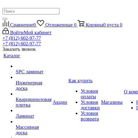
Сравнение
0
Отложенные
0
Корзина
0
пуста
0
Войти
Мой кабинет
+7 (812) 602-97-77
+7 (812) 602-97-77
Заказать звонок
Каталог
SPC ламинат
Как купить
Инженерная
доска
Условия
О ком
оплаты
Кварцвиниловая
Акции
Условия
Магазины
плитка
доставки
Условия
Ламинат
возврата
Массивная
доска