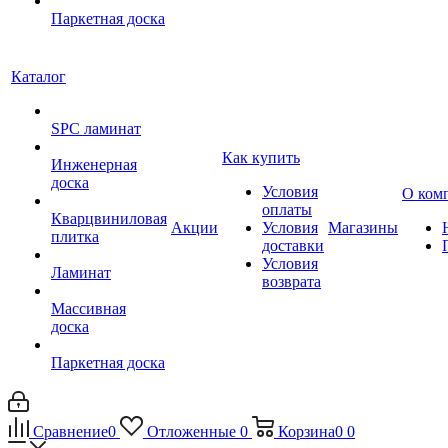
Паркетная доска
Каталог
SPC ламинат
Как купить
Инженерная
доска
Условия
О ком
оплаты
Кварцвиниловая
Акции
Условия
Магазины
плитка
доставки
Условия
Ламинат
возврата
Массивная
доска
Паркетная доска
Сравнение
0
Отложенные
0
Корзина
0
0