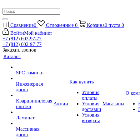
Сравнение
0
Отложенные
0
Корзина
0
пуста
0
Войти
Мой кабинет
+7 (812) 602-97-77
+7 (812) 602-97-77
Заказать звонок
Каталог
SPC ламинат
Как купить
Инженерная
доска
Условия
О ком
оплаты
Кварцвиниловая
Акции
Условия
Магазины
плитка
доставки
Условия
Ламинат
возврата
Массивная
доска