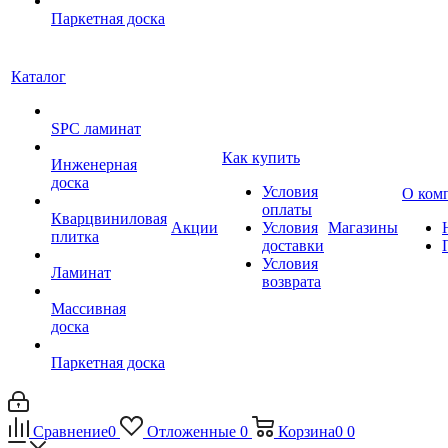
Паркетная доска
Каталог
SPC ламинат
Как купить
Инженерная
доска
Условия
О ком
оплаты
Кварцвиниловая
Акции
Условия
Магазины
плитка
доставки
Условия
Ламинат
возврата
Массивная
доска
Паркетная доска
Сравнение
0
Отложенные
0
Корзина
0
0