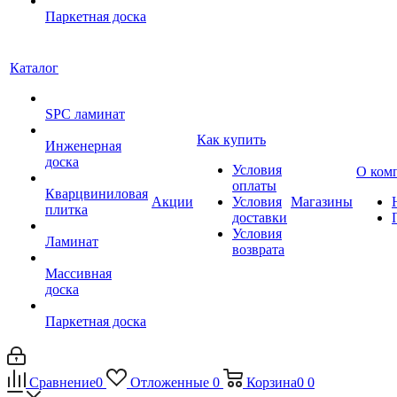
Паркетная доска
Каталог
SPC ламинат
Как купить
Инженерная
доска
Условия
О ком
оплаты
Кварцвиниловая
Акции
Условия
Магазины
плитка
доставки
Условия
Ламинат
возврата
Массивная
доска
Паркетная доска
Сравнение
0
Отложенные
0
Корзина
0
0