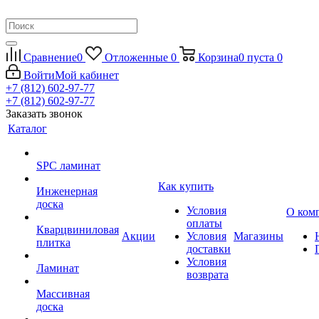
Сравнение
0
Отложенные
0
Корзина
0
пуста
0
Войти
Мой кабинет
+7 (812) 602-97-77
+7 (812) 602-97-77
Заказать звонок
Каталог
SPC ламинат
Как купить
Инженерная
доска
Условия
О ком
оплаты
Кварцвиниловая
Акции
Условия
Магазины
плитка
доставки
Условия
Ламинат
возврата
Массивная
доска