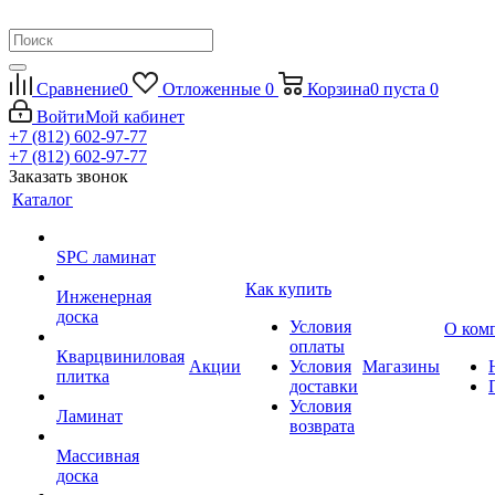
Сравнение
0
Отложенные
0
Корзина
0
пуста
0
Войти
Мой кабинет
+7 (812) 602-97-77
+7 (812) 602-97-77
Заказать звонок
Каталог
SPC ламинат
Как купить
Инженерная
доска
Условия
О ком
оплаты
Кварцвиниловая
Акции
Условия
Магазины
плитка
доставки
Условия
Ламинат
возврата
Массивная
доска