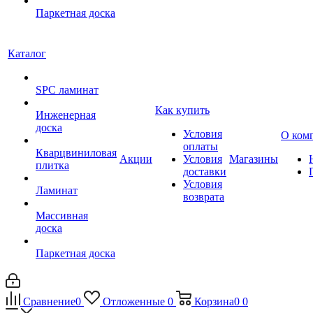
Паркетная доска
Каталог
SPC ламинат
Как купить
Инженерная
доска
Условия
О ком
оплаты
Кварцвиниловая
Акции
Условия
Магазины
плитка
доставки
Условия
Ламинат
возврата
Массивная
доска
Паркетная доска
Сравнение
0
Отложенные
0
Корзина
0
0