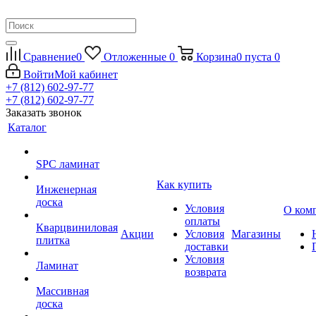
Сравнение
0
Отложенные
0
Корзина
0
пуста
0
Войти
Мой кабинет
+7 (812) 602-97-77
+7 (812) 602-97-77
Заказать звонок
Каталог
SPC ламинат
Как купить
Инженерная
доска
Условия
О ком
оплаты
Кварцвиниловая
Акции
Условия
Магазины
плитка
доставки
Условия
Ламинат
возврата
Массивная
доска