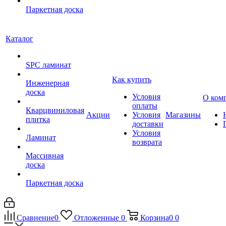
Паркетная доска
Каталог
SPC ламинат
Как купить
Инженерная
доска
Условия
О ком
оплаты
Кварцвиниловая
Акции
Условия
Магазины
плитка
доставки
Условия
Ламинат
возврата
Массивная
доска
Паркетная доска
Сравнение
0
Отложенные
0
Корзина
0
0