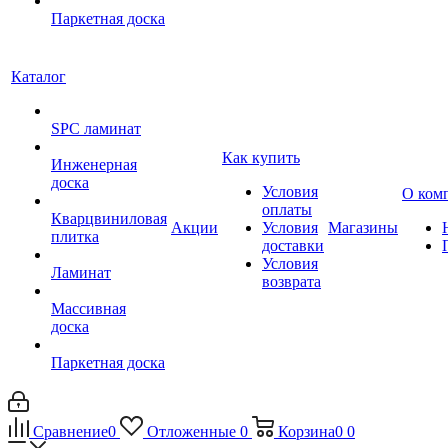
Паркетная доска
Каталог
SPC ламинат
Как купить
Инженерная
доска
Условия
О ком
оплаты
Кварцвиниловая
Акции
Условия
Магазины
плитка
доставки
Условия
Ламинат
возврата
Массивная
доска
Паркетная доска
Сравнение
0
Отложенные
0
Корзина
0
0