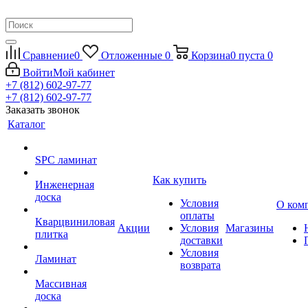
Сравнение
0
Отложенные
0
Корзина
0
пуста
0
Войти
Мой кабинет
+7 (812) 602-97-77
+7 (812) 602-97-77
Заказать звонок
Каталог
SPC ламинат
Как купить
Инженерная
доска
Условия
О ком
оплаты
Кварцвиниловая
Акции
Условия
Магазины
плитка
доставки
Условия
Ламинат
возврата
Массивная
доска