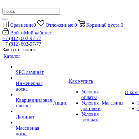
Сравнение
0
Отложенные
0
Корзина
0
пуста
0
Войти
Мой кабинет
+7 (812) 602-97-77
+7 (812) 602-97-77
Заказать звонок
Каталог
SPC ламинат
Как купить
Инженерная
доска
Условия
О ком
оплаты
Кварцвиниловая
Акции
Условия
Магазины
плитка
доставки
Условия
Ламинат
возврата
Массивная
доска