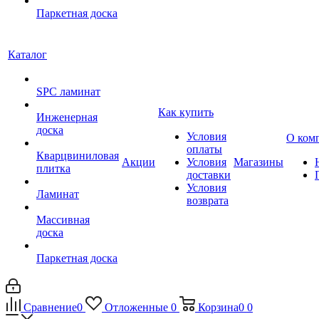
Паркетная доска
Каталог
SPC ламинат
Как купить
Инженерная
доска
Условия
О ком
оплаты
Кварцвиниловая
Акции
Условия
Магазины
плитка
доставки
Условия
Ламинат
возврата
Массивная
доска
Паркетная доска
Сравнение
0
Отложенные
0
Корзина
0
0