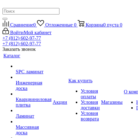
Сравнение
0
Отложенные
0
Корзина
0
пуста
0
Войти
Мой кабинет
+7 (812) 602-97-77
+7 (812) 602-97-77
Заказать звонок
Каталог
SPC ламинат
Как купить
Инженерная
доска
Условия
О ком
оплаты
Кварцвиниловая
Акции
Условия
Магазины
плитка
доставки
Условия
Ламинат
возврата
Массивная
доска