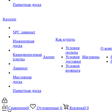
Паркетная доска
Каталог
SPC ламинат
Как купить
Инженерная
доска
Условия
О ком
оплаты
Кварцвиниловая
Акции
Условия
Магазины
плитка
доставки
Условия
Ламинат
возврата
Массивная
доска
Паркетная доска
Сравнение
0
Отложенные
0
Корзина
0
0