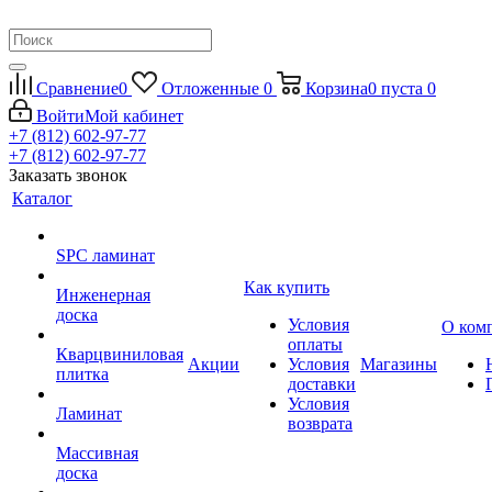
Сравнение
0
Отложенные
0
Корзина
0
пуста
0
Войти
Мой кабинет
+7 (812) 602-97-77
+7 (812) 602-97-77
Заказать звонок
Каталог
SPC ламинат
Как купить
Инженерная
доска
Условия
О ком
оплаты
Кварцвиниловая
Акции
Условия
Магазины
плитка
доставки
Условия
Ламинат
возврата
Массивная
доска