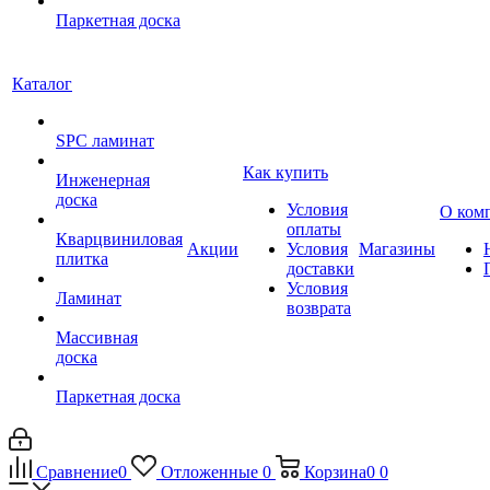
Паркетная доска
Каталог
SPC ламинат
Как купить
Инженерная
доска
Условия
О ком
оплаты
Кварцвиниловая
Акции
Условия
Магазины
плитка
доставки
Условия
Ламинат
возврата
Массивная
доска
Паркетная доска
Сравнение
0
Отложенные
0
Корзина
0
0