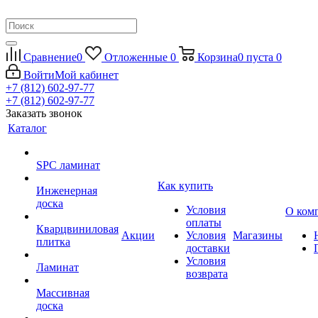
Сравнение
0
Отложенные
0
Корзина
0
пуста
0
Войти
Мой кабинет
+7 (812) 602-97-77
+7 (812) 602-97-77
Заказать звонок
Каталог
SPC ламинат
Как купить
Инженерная
доска
Условия
О ком
оплаты
Кварцвиниловая
Акции
Условия
Магазины
плитка
доставки
Условия
Ламинат
возврата
Массивная
доска