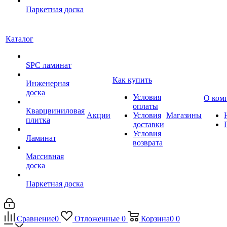
Паркетная доска
Каталог
SPC ламинат
Как купить
Инженерная
доска
Условия
О ком
оплаты
Кварцвиниловая
Акции
Условия
Магазины
плитка
доставки
Условия
Ламинат
возврата
Массивная
доска
Паркетная доска
Сравнение
0
Отложенные
0
Корзина
0
0