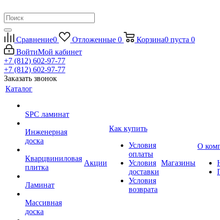
Сравнение
0
Отложенные
0
Корзина
0
пуста
0
Войти
Мой кабинет
+7 (812) 602-97-77
+7 (812) 602-97-77
Заказать звонок
Каталог
SPC ламинат
Как купить
Инженерная
доска
Условия
О ком
оплаты
Кварцвиниловая
Акции
Условия
Магазины
плитка
доставки
Условия
Ламинат
возврата
Массивная
доска