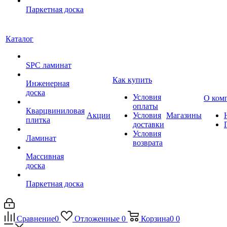
Паркетная доска
Каталог
SPC ламинат
Как купить
Инженерная
доска
Условия
О ком
оплаты
Кварцвиниловая
Акции
Условия
Магазины
плитка
доставки
Условия
Ламинат
возврата
Массивная
доска
Паркетная доска
Сравнение
0
Отложенные
0
Корзина
0
0