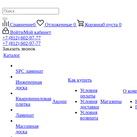
Сравнение
0
Отложенные
0
Корзина
0
пуста
0
Войти
Мой кабинет
+7 (812) 602-97-77
+7 (812) 602-97-77
Заказать звонок
Каталог
SPC ламинат
Как купить
Инженерная
доска
Условия
О ком
оплаты
Кварцвиниловая
Акции
Условия
Магазины
плитка
доставки
Условия
Ламинат
возврата
Массивная
доска