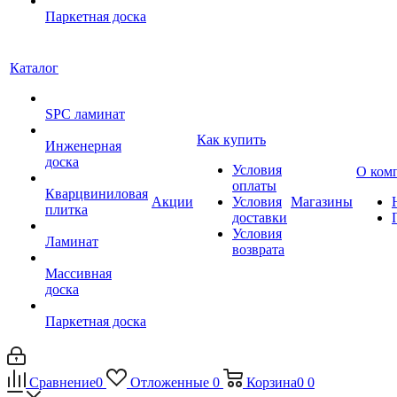
Паркетная доска
Каталог
SPC ламинат
Как купить
Инженерная
доска
Условия
О ком
оплаты
Кварцвиниловая
Акции
Условия
Магазины
плитка
доставки
Условия
Ламинат
возврата
Массивная
доска
Паркетная доска
Сравнение
0
Отложенные
0
Корзина
0
0