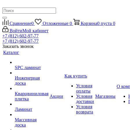
Сравнение
0
Отложенные
0
Корзина
0
пуста
0
Войти
Мой кабинет
+7 (812) 602-97-77
+7 (812) 602-97-77
Заказать звонок
Каталог
SPC ламинат
Как купить
Инженерная
доска
Условия
О ком
оплаты
Кварцвиниловая
Акции
Условия
Магазины
плитка
доставки
Условия
Ламинат
возврата
Массивная
доска