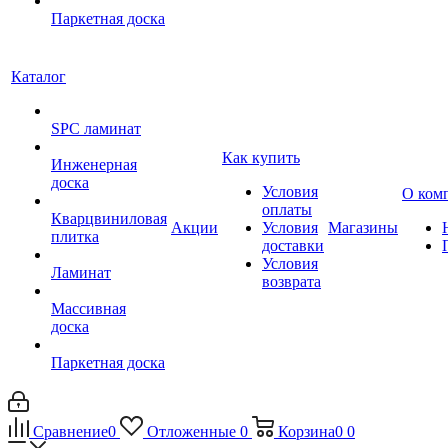
Паркетная доска
Каталог
SPC ламинат
Как купить
Инженерная
доска
Условия
О ком
оплаты
Кварцвиниловая
Акции
Условия
Магазины
плитка
доставки
Условия
Ламинат
возврата
Массивная
доска
Паркетная доска
Сравнение
0
Отложенные
0
Корзина
0
0