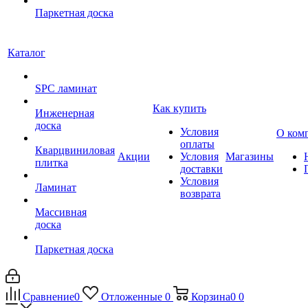
Паркетная доска
Каталог
SPC ламинат
Как купить
Инженерная
доска
Условия
О ком
оплаты
Кварцвиниловая
Акции
Условия
Магазины
плитка
доставки
Условия
Ламинат
возврата
Массивная
доска
Паркетная доска
Сравнение
0
Отложенные
0
Корзина
0
0