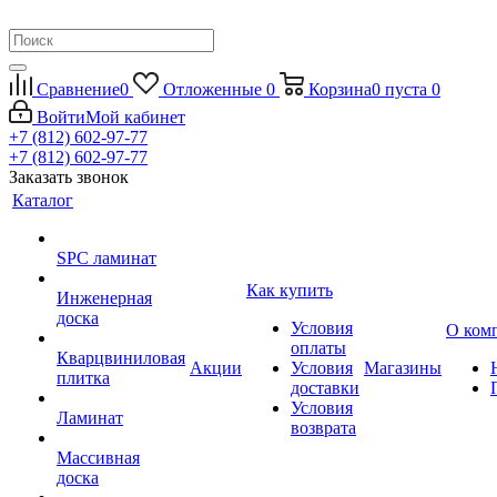
Сравнение
0
Отложенные
0
Корзина
0
пуста
0
Войти
Мой кабинет
+7 (812) 602-97-77
+7 (812) 602-97-77
Заказать звонок
Каталог
SPC ламинат
Как купить
Инженерная
доска
Условия
О ком
оплаты
Кварцвиниловая
Акции
Условия
Магазины
плитка
доставки
Условия
Ламинат
возврата
Массивная
доска