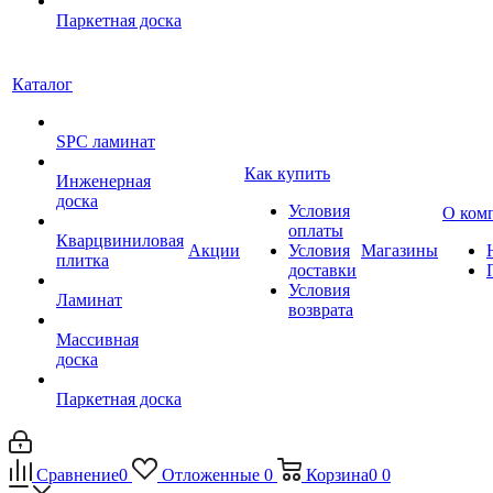
Паркетная доска
Каталог
SPC ламинат
Как купить
Инженерная
доска
Условия
О ком
оплаты
Кварцвиниловая
Акции
Условия
Магазины
плитка
доставки
Условия
Ламинат
возврата
Массивная
доска
Паркетная доска
Сравнение
0
Отложенные
0
Корзина
0
0