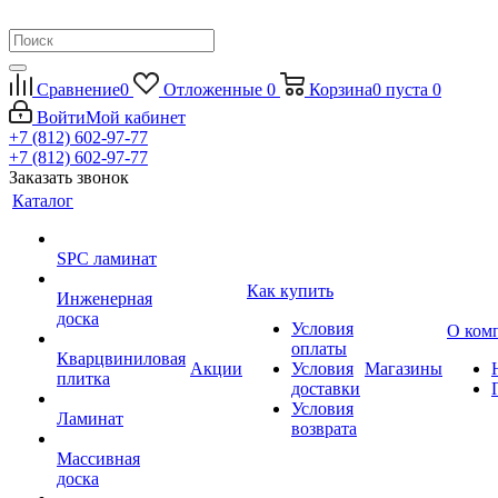
Сравнение
0
Отложенные
0
Корзина
0
пуста
0
Войти
Мой кабинет
+7 (812) 602-97-77
+7 (812) 602-97-77
Заказать звонок
Каталог
SPC ламинат
Как купить
Инженерная
доска
Условия
О ком
оплаты
Кварцвиниловая
Акции
Условия
Магазины
плитка
доставки
Условия
Ламинат
возврата
Массивная
доска