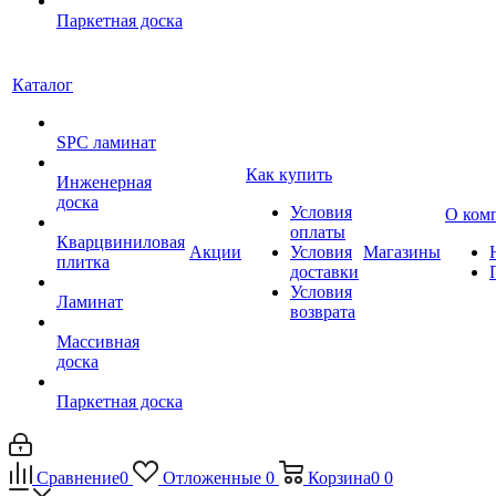
Паркетная доска
Каталог
SPC ламинат
Как купить
Инженерная
доска
Условия
О ком
оплаты
Кварцвиниловая
Акции
Условия
Магазины
плитка
доставки
Условия
Ламинат
возврата
Массивная
доска
Паркетная доска
Сравнение
0
Отложенные
0
Корзина
0
0