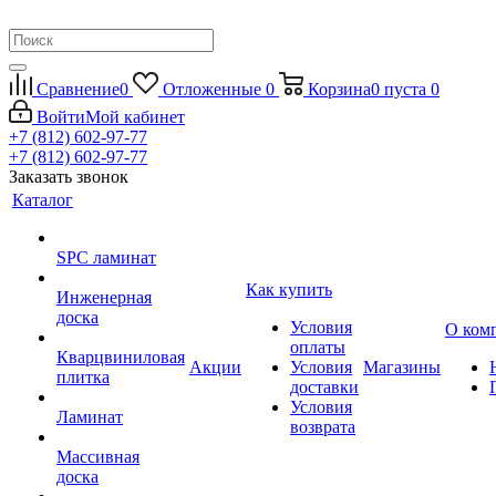
Сравнение
0
Отложенные
0
Корзина
0
пуста
0
Войти
Мой кабинет
+7 (812) 602-97-77
+7 (812) 602-97-77
Заказать звонок
Каталог
SPC ламинат
Как купить
Инженерная
доска
Условия
О ком
оплаты
Кварцвиниловая
Акции
Условия
Магазины
плитка
доставки
Условия
Ламинат
возврата
Массивная
доска