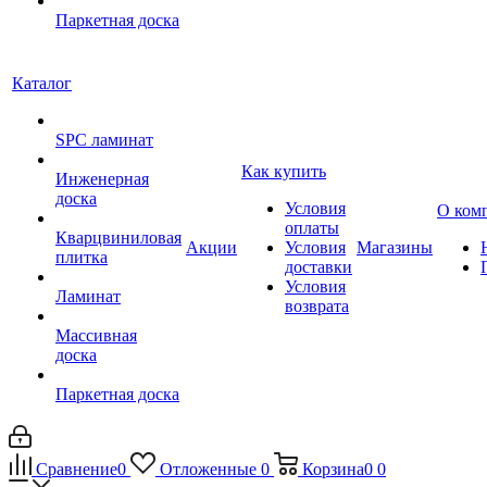
Паркетная доска
Каталог
SPC ламинат
Как купить
Инженерная
доска
Условия
О ком
оплаты
Кварцвиниловая
Акции
Условия
Магазины
плитка
доставки
Условия
Ламинат
возврата
Массивная
доска
Паркетная доска
Сравнение
0
Отложенные
0
Корзина
0
0