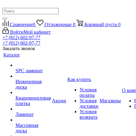
Сравнение
0
Отложенные
0
Корзина
0
пуста
0
Войти
Мой кабинет
+7 (812) 602-97-77
+7 (812) 602-97-77
Заказать звонок
Каталог
SPC ламинат
Как купить
Инженерная
доска
Условия
О ком
оплаты
Кварцвиниловая
Акции
Условия
Магазины
плитка
доставки
Условия
Ламинат
возврата
Массивная
доска