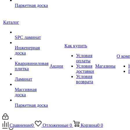
Паркетная доска
Каталог
SPC ламинат
Как купить
Инженерная
доска
Условия
О ком
оплаты
Кварцвиниловая
Акции
Условия
Магазины
плитка
доставки
Условия
Ламинат
возврата
Массивная
доска
Паркетная доска
Сравнение
0
Отложенные
0
Корзина
0
0