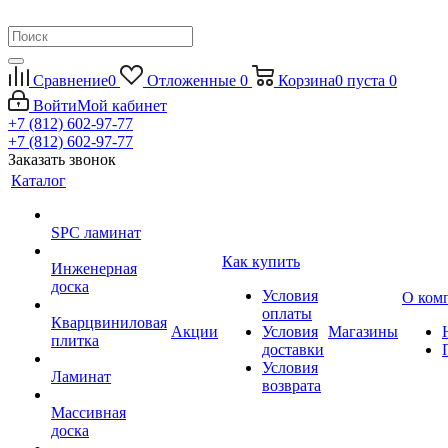
Сравнение
0
Отложенные
0
Корзина
0
пуста
0
Войти
Мой кабинет
+7 (812) 602-97-77
+7 (812) 602-97-77
Заказать звонок
Каталог
SPC ламинат
Как купить
Инженерная
доска
Условия
О ком
оплаты
Кварцвиниловая
Акции
Условия
Магазины
плитка
доставки
Условия
Ламинат
возврата
Массивная
доска