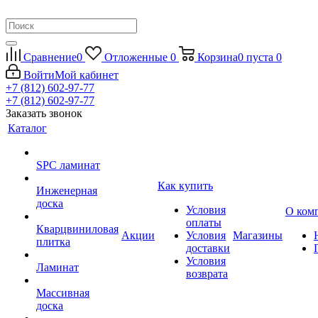
Сравнение
0
Отложенные
0
Корзина
0
пуста
0
Войти
Мой кабинет
+7 (812) 602-97-77
+7 (812) 602-97-77
Заказать звонок
Каталог
SPC ламинат
Как купить
Инженерная
доска
Условия
О ком
оплаты
Кварцвиниловая
Акции
Условия
Магазины
плитка
доставки
Условия
Ламинат
возврата
Массивная
доска