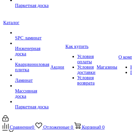
Паркетная доска
Каталог
SPC ламинат
Как купить
Инженерная
доска
Условия
О ком
оплаты
Кварцвиниловая
Акции
Условия
Магазины
плитка
доставки
Условия
Ламинат
возврата
Массивная
доска
Паркетная доска
Сравнение
0
Отложенные
0
Корзина
0
0